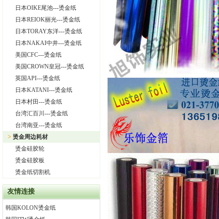
日本OIKE尾池---烫金纸
日本REIOK丽光---烫金纸
日本TORAY东洋---烫金纸
日本NAKAI中井---烫金纸
美国CFC---烫金纸
美国CROWN皇冠---烫金纸
英国API---烫金纸
日本KATANI---烫金纸
日本村田---烫金纸
台湾汇百川---烫金纸
台湾南亚---烫金纸
>
烫金周边耗材
烫金硅胶轮
烫金硅胶板
烫金纸切割机
友情连接
韩国KOLON烫金纸