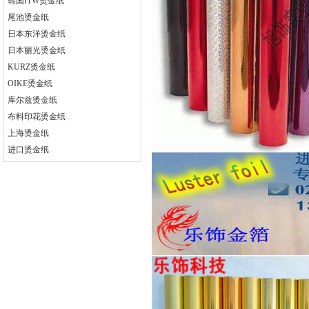
韩国ITW烫金纸
尾池烫金纸
日本东洋烫金纸
日本丽光烫金纸
KURZ烫金纸
OIKE烫金纸
库尔兹烫金纸
布料印花烫金纸
上海烫金纸
进口烫金纸