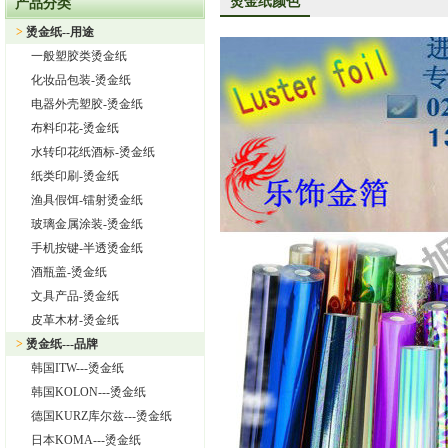
烫金纸颜色
产品分类
上海旭饰实业有限公司—日本东洋烫金纸TORAY烫金纸华东区总
>
烫金纸--用途
热烈祝贺上海旭饰实业有限公司成为德国库尔兹烫金纸一级代理
一般塑胶类烫金纸
热烈祝贺旭饰实业成为日本OIKE烫金纸尾池烫金纸华东区总代理
化妆品包装-烫金纸
上海旭饰实业有限公司——进口烫金纸专业供应商
电器外壳塑胶-烫金纸
布料印花-烫金纸
怎样选择进口烫金纸
水转印花纸酒标-烫金纸
上海旭饰实业有限公司 专业供应汽车中网烫金纸，汽车格栅烫金
纸类印刷-烫金纸
渔具假饵-镭射烫金纸
玻璃金属涂装-烫金纸
手机按键-半透烫金纸
酒瓶盖-烫金纸
文具产品-烫金纸
皮革木材-烫金纸
>
烫金纸---品牌
韩国ITW---烫金纸
韩国KOLON---烫金纸
德国KURZ库尔兹---烫金纸
日本KOMA---烫金纸