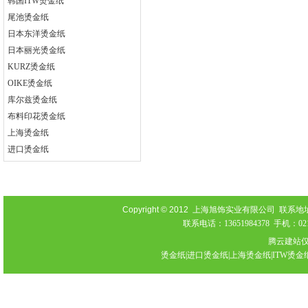
韩国ITW烫金纸
尾池烫金纸
日本东洋烫金纸
日本丽光烫金纸
KURZ烫金纸
OIKE烫金纸
库尔兹烫金纸
布料印花烫金纸
上海烫金纸
进口烫金纸
Copyright © 2012
上海旭饰实业有限公司 联系地址：上海
联系电话：13651984378 手机：021-
腾云建站
烫金纸|进口烫金纸|上海烫金纸|ITW烫金纸