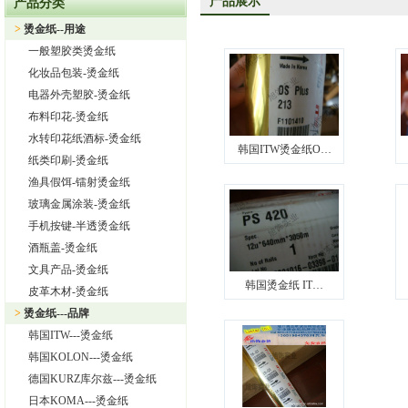
产品展示
产品分类
上海旭饰实业有限公司——进口烫金纸专业供应商
>
烫金纸--用途
怎样选择进口烫金纸
一般塑胶类烫金纸
上海旭饰实业有限公司 专业供应汽车中网烫金纸，汽车格栅烫金
化妆品包装-烫金纸
怎样选择适合自己的烫金纸？
电器外壳塑胶-烫金纸
布料印花-烫金纸
热烈祝贺上海旭饰实业有限公司成为韩国ITW烫金纸华东区代理
水转印花纸酒标-烫金纸
上海旭饰实业有限公司—日本东洋烫金纸TORAY烫金纸华东区总
韩国ITW烫金纸O…
纸类印刷-烫金纸
渔具假饵-镭射烫金纸
玻璃金属涂装-烫金纸
手机按键-半透烫金纸
酒瓶盖-烫金纸
文具产品-烫金纸
韩国烫金纸 IT…
皮革木材-烫金纸
>
烫金纸---品牌
韩国ITW---烫金纸
韩国KOLON---烫金纸
德国KURZ库尔兹---烫金纸
日本KOMA---烫金纸