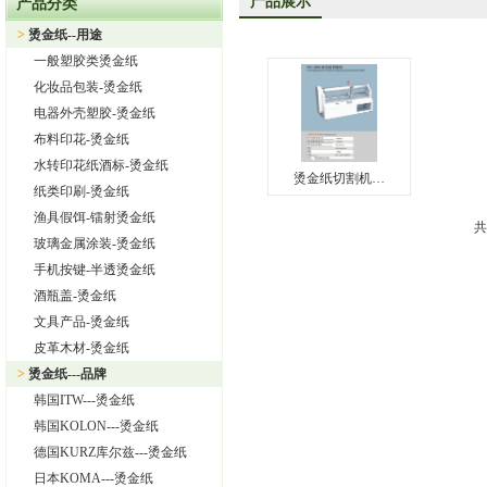
产品展示
产品分类
上海旭饰实业有限公司—日本东洋烫金纸TORAY烫金纸华东区总
>
烫金纸--用途
热烈祝贺上海旭饰实业有限公司成为德国库尔兹烫金纸一级代理
一般塑胶类烫金纸
热烈祝贺旭饰实业成为日本OIKE烫金纸尾池烫金纸华东区总代理
化妆品包装-烫金纸
上海旭饰实业有限公司——进口烫金纸专业供应商
电器外壳塑胶-烫金纸
布料印花-烫金纸
怎样选择进口烫金纸
水转印花纸酒标-烫金纸
上海旭饰实业有限公司 专业供应汽车中网烫金纸，汽车格栅烫金
烫金纸切割机…
纸类印刷-烫金纸
渔具假饵-镭射烫金纸
共
玻璃金属涂装-烫金纸
手机按键-半透烫金纸
酒瓶盖-烫金纸
文具产品-烫金纸
皮革木材-烫金纸
>
烫金纸---品牌
韩国ITW---烫金纸
韩国KOLON---烫金纸
德国KURZ库尔兹---烫金纸
日本KOMA---烫金纸