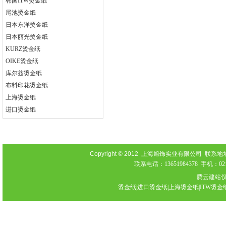
韩国ITW烫金纸
尾池烫金纸
日本东洋烫金纸
日本丽光烫金纸
KURZ烫金纸
OIKE烫金纸
库尔兹烫金纸
布料印花烫金纸
上海烫金纸
进口烫金纸
Copyright © 2012
上海旭饰实业有限公司 联系地址：上海
联系电话：13651984378 手机：021-
腾云建站
烫金纸|进口烫金纸|上海烫金纸|ITW烫金纸