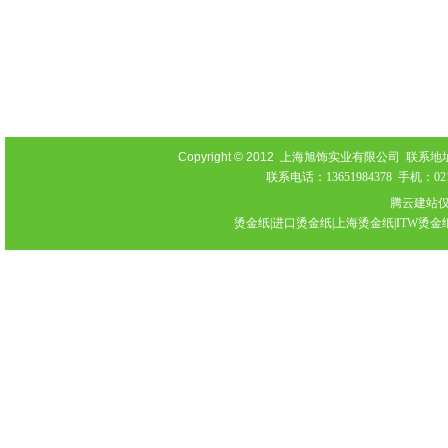
Copyright © 2012
上海旭饰实业有限公司 联系地址：上海
联系电话：13651984378 手机：021-
腾云建站
烫金纸|进口烫金纸|上海烫金纸|ITW烫金纸