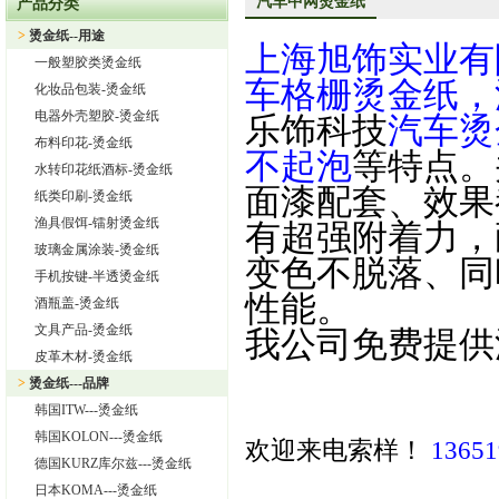
汽车中网烫金纸
产品分类
上海旭饰实业有限公司—日本东洋烫金纸TORAY烫金纸华东区总
>
烫金纸--用途
上海旭饰实业有
热烈祝贺上海旭饰实业有限公司成为德国库尔兹烫金纸一级代理
一般塑胶类烫金纸
热烈祝贺旭饰实业成为日本OIKE烫金纸尾池烫金纸华东区总代理
车格栅烫金纸，
化妆品包装-烫金纸
上海旭饰实业有限公司——进口烫金纸专业供应商
电器外壳塑胶-烫金纸
乐饰科技
汽车烫
布料印花-烫金纸
怎样选择进口烫金纸
不起泡
等特点。
水转印花纸酒标-烫金纸
上海旭饰实业有限公司 专业供应汽车中网烫金纸，汽车格栅烫金
面漆配套、效果
纸类印刷-烫金纸
渔具假饵-镭射烫金纸
有超强附着力，
玻璃金属涂装-烫金纸
变色不脱落、同
手机按键-半透烫金纸
性能。
酒瓶盖-烫金纸
文具产品-烫金纸
我公司免费提供
皮革木材-烫金纸
>
烫金纸---品牌
韩国ITW---烫金纸
韩国KOLON---烫金纸
欢迎来电索样！
136
德国KURZ库尔兹---烫金纸
日本KOMA---烫金纸