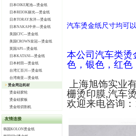
日本OIKE尾池---烫金纸
日本REIOK丽光---烫金纸
日本TORAY东洋---烫金纸
汽车烫金纸尺寸均可
日本NAKAI中井---烫金纸
美国CFC---烫金纸
美国CROWN皇冠---烫金纸
英国API---烫金纸
本公司汽车类烫
日本KATANI---烫金纸
色，银色，红色
日本村田---烫金纸
台湾汇百川---烫金纸
台湾南亚---烫金纸
上海旭饰实业有
>
烫金周边耗材
栅烫印膜,汽车
烫金硅胶轮
烫金硅胶板
欢迎来电咨询：13
烫金纸切割机
友情连接
韩国KOLON烫金纸