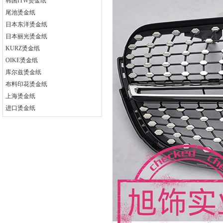
韩国ITW烫金纸
尾池烫金纸
日本东洋烫金纸
日本丽光烫金纸
KURZ烫金纸
OIKE烫金纸
库尔兹烫金纸
布料印花烫金纸
上海烫金纸
进口烫金纸