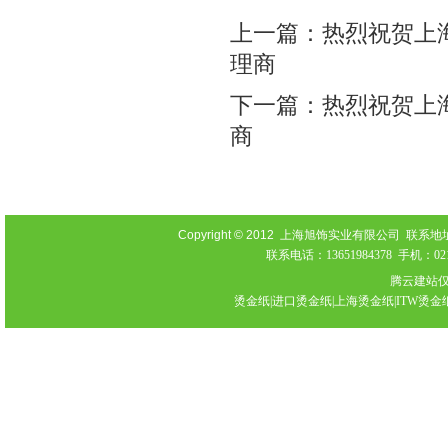
上一篇：
热烈祝贺上
理商
下一篇：
热烈祝贺上
商
Copyright © 2012
上海旭饰实业有限公司 联系地址：上海
联系电话：13651984378 手机：021-
腾云建站
烫金纸|进口烫金纸|上海烫金纸|ITW烫金纸