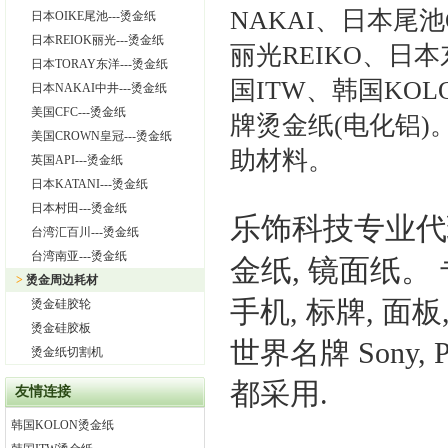
NAKAI、日本尾池
日本OIKE尾池---烫金纸
日本REIOK丽光---烫金纸
丽光REIKO、日本
日本TORAY东洋---烫金纸
国ITW、韩国KOL
日本NAKAI中井---烫金纸
美国CFC---烫金纸
牌烫金纸(电化铝
美国CROWN皇冠---烫金纸
助材料。
英国API---烫金纸
日本KATANI---烫金纸
日本村田---烫金纸
乐饰科技专业代
台湾汇百川---烫金纸
台湾南亚---烫金纸
金纸, 镜面纸。
>
烫金周边耗材
手机, 标牌, 面板
烫金硅胶轮
烫金硅胶板
世界名牌 Sony, Phil
烫金纸切割机
都采用.
友情连接
韩国KOLON烫金纸