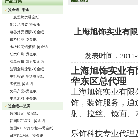
新闻动态
产品分类
热烈祝贺上海旭饰实业有限公司成为德国库尔兹烫金纸一级代理
>
烫金纸--用途
热烈祝贺旭饰实业成为日本OIKE烫金纸尾池烫金纸华东区总代理
一般塑胶类烫金纸
上海旭饰实业有限公司——进口烫金纸专业供应商
化妆品包装-烫金纸
上海旭饰实业有限
怎样选择进口烫金纸
电器外壳塑胶-烫金纸
布料印花-烫金纸
上海旭饰实业有限公司 专业供应汽车中网烫金纸，汽车格栅烫金
水转印花纸酒标-烫金纸
怎样选择适合自己的烫金纸？
纸类印刷-烫金纸
发表时间：
2011-
渔具假饵-镭射烫金纸
上海旭饰实业有
玻璃金属涂装-烫金纸
手机按键-半透烫金纸
华东区总代理
酒瓶盖-烫金纸
上海旭饰实业有限
文具产品-烫金纸
皮革木材-烫金纸
饰，装饰服务，通
>
烫金纸---品牌
射、拉丝、镜面、
韩国ITW---烫金纸
韩国KOLON---烫金纸
德国KURZ库尔兹---烫金纸
乐饰科技专业代理及
日本KOMA---烫金纸