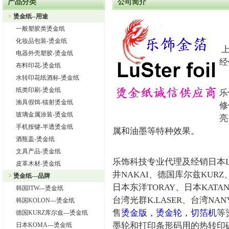
产品分类
公司简介
上海旭饰实业有限公司—日本东洋烫金纸TORAY烫金纸华东区总
>
烫金纸--用途
热烈祝贺上海旭饰实业有限公司成为德国库尔兹烫金纸一级代理
一般塑胶类烫金纸
热烈祝贺旭饰实业成为日本OIKE烫金纸尾池烫金纸华东区总代理
化妆品包装-烫金纸
上
上海旭饰实业有限公司——进口烫金纸专业供应商
电器外壳塑胶-烫金纸
经
布料印花-烫金纸
怎样选择进口烫金纸
水转印花纸酒标-烫金纸
上海旭饰实业有限公司 专业供应汽车中网烫金纸，汽车格栅烫金
纸类印刷-烫金纸
乐
渔具假饵-镭射烫金纸
修
玻璃金属涂装-烫金纸
亮
手机按键-半透烫金纸
属和油墨等特种效果。
酒瓶盖-烫金纸
文具产品-烫金纸
乐饰科技专业代理及经销日本Lu
皮革木材-烫金纸
井NAKAI、德国库尔兹KURZ
>
烫金纸---品牌
日本东洋TORAY、日本KATAN
韩国ITW---烫金纸
台湾光群K.LASER、台湾NA
韩国KOLON---烫金纸
售
烫金版，烫金轮，切箔机
等
德国KURZ库尔兹---烫金纸
墨轮和打印条形码用的热转印
日本KOMA---烫金纸