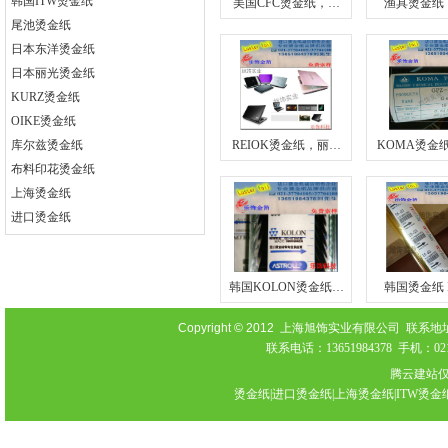
韩国ITW烫金纸
美国CFC烫金纸，…
渔具烫金纸
尾池烫金纸
日本东洋烫金纸
日本丽光烫金纸
KURZ烫金纸
OIKE烫金纸
库尔兹烫金纸
REIOK烫金纸，丽…
KOMA烫金
布料印花烫金纸
上海烫金纸
进口烫金纸
韩国KOLON烫金纸…
韩国烫金纸 
Copyright © 2012
上海旭饰实业有限公司 联系地址：上海
联系电话：13651984378 手机：021-
腾云建站
烫金纸|进口烫金纸|上海烫金纸|ITW烫金纸