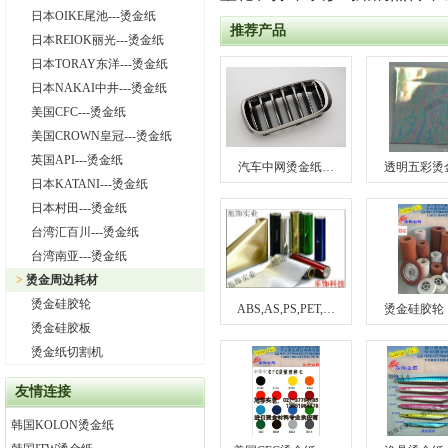
日本OIKE尾池---烫金纸
推荐产品
日本REIOK丽光---烫金纸
日本TORAY东洋---烫金纸
日本NAKAI中井---烫金纸
美国CFC---烫金纸
美国CROWN皇冠---烫金纸
英国API---烫金纸
汽车中网烫金纸…
透明五彩烫
日本KATANI---烫金纸
日本村田---烫金纸
台湾汇百川---烫金纸
台湾南亚---烫金纸
>
烫金周边耗材
烫金硅胶轮
ABS,AS,PS,PET,…
烫金硅胶轮
烫金硅胶板
烫金纸切割机
友情连接
韩国KOLON烫金纸