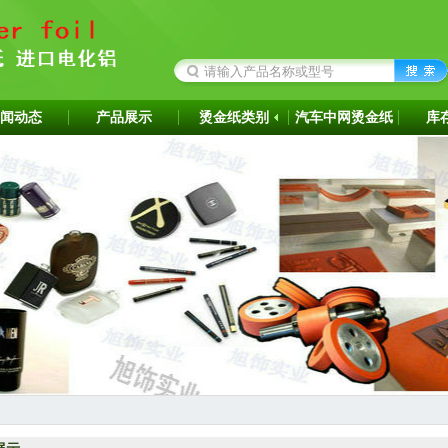
闻动态
产品展示
烫金纸类别
汽车中网烫金纸
库
成为韩国ITW烫金纸华东区代理商