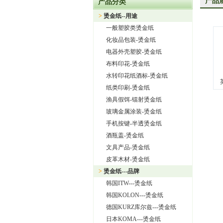
产品
产品分类
上海旭饰实业有限公司—日本东
>
烫金纸--用途
热烈祝贺上海旭饰实业有限公
一般塑胶类烫金纸
热烈祝贺旭饰实业成为日本OI
化妆品包装-烫金纸
上海旭饰实业有限公司——进
电器外壳塑胶-烫金纸
布料印花-烫金纸
怎样选择进口烫金纸
水转印花纸酒标-烫金纸
上海旭饰实业有限公司 专业
纸类印刷-烫金纸
渔具假饵-镭射烫金纸
玻璃金属涂装-烫金纸
手机按键-半透烫金纸
酒瓶盖-烫金纸
文具产品-烫金纸
皮革木材-烫金纸
>
烫金纸---品牌
韩国ITW---烫金纸
韩国KOLON---烫金纸
德国KURZ库尔兹---烫金纸
日本KOMA---烫金纸