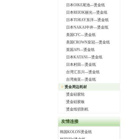
日本OIKE尾池---烫金纸
日本REIOK丽光---烫金纸
日本TORAY东洋---烫金纸
日本NAKAI中井---烫金纸
美国CFC---烫金纸
美国CROWN皇冠---烫金纸
英国API---烫金纸
日本KATANI---烫金纸
日本村田---烫金纸
台湾汇百川---烫金纸
台湾南亚---烫金纸
>
烫金周边耗材
烫金硅胶轮
烫金硅胶板
烫金纸切割机
友情连接
韩国KOLON烫金纸