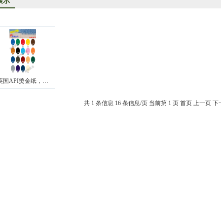
展示
洋烫金纸TORAY烫金纸华东区总代理
司成为德国库尔兹烫金纸一级代理商
KE烫金纸尾池烫金纸华东区总代理商
口烫金纸专业供应商
供应汽车中网烫金纸，汽车格栅烫金纸，汽车专用格式烫金纸
英国API烫金纸，…
共 1 条信息
16 条信息/页
当前第 1 页
首页
上一页
下