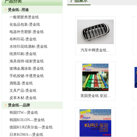
产品展示
产品分类
上海旭饰实业有限公司—日本东洋烫金纸TORAY烫金纸华东区总
>
烫金纸--用途
热烈祝贺上海旭饰实业有限公司成为德国库尔兹烫金纸一级代理
一般塑胶类烫金纸
热烈祝贺旭饰实业成为日本OIKE烫金纸尾池烫金纸华东区总代理
化妆品包装-烫金纸
上海旭饰实业有限公司——进口烫金纸专业供应商
电器外壳塑胶-烫金纸
布料印花-烫金纸
怎样选择进口烫金纸
水转印花纸酒标-烫金纸
上海旭饰实业有限公司 专业供应汽车中网烫金纸，汽车格栅烫金
汽车中网烫金纸…
纸类印刷-烫金纸
渔具假饵-镭射烫金纸
玻璃金属涂装-烫金纸
手机按键-半透烫金纸
酒瓶盖-烫金纸
文具产品-烫金纸
美国烫金纸 皇冠…
皮革木材-烫金纸
>
烫金纸---品牌
韩国ITW---烫金纸
韩国KOLON---烫金纸
德国KURZ库尔兹---烫金纸
日本KOMA---烫金纸