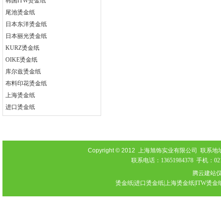
韩国ITW烫金纸
尾池烫金纸
日本东洋烫金纸
日本丽光烫金纸
KURZ烫金纸
OIKE烫金纸
库尔兹烫金纸
布料印花烫金纸
上海烫金纸
进口烫金纸
Copyright © 2012
上海旭饰实业有限公司 联系地址：上海
联系电话：13651984378 手机：021-
腾云建站
烫金纸|进口烫金纸|上海烫金纸|ITW烫金纸