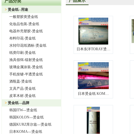
产品展示
产品分类
上海旭饰实业有限公司—日本东洋烫金纸TORAY烫金纸华东区总
>
烫金纸--用途
热烈祝贺上海旭饰实业有限公司成为德国库尔兹烫金纸一级代理
一般塑胶类烫金纸
热烈祝贺旭饰实业成为日本OIKE烫金纸尾池烫金纸华东区总代理
化妆品包装-烫金纸
上海旭饰实业有限公司——进口烫金纸专业供应商
电器外壳塑胶-烫金纸
布料印花-烫金纸
怎样选择进口烫金纸
水转印花纸酒标-烫金纸
日本东洋TORAY烫…
纸类印刷-烫金纸
渔具假饵-镭射烫金纸
玻璃金属涂装-烫金纸
手机按键-半透烫金纸
酒瓶盖-烫金纸
文具产品-烫金纸
日本烫金纸 KOM…
皮革木材-烫金纸
>
烫金纸---品牌
韩国ITW---烫金纸
韩国KOLON---烫金纸
德国KURZ库尔兹---烫金纸
日本KOMA---烫金纸