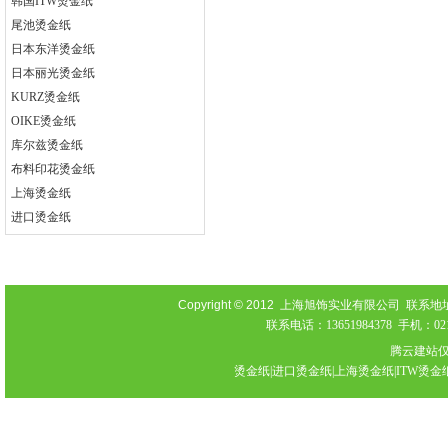
韩国ITW烫金纸
尾池烫金纸
日本东洋烫金纸
日本丽光烫金纸
KURZ烫金纸
OIKE烫金纸
库尔兹烫金纸
布料印花烫金纸
上海烫金纸
进口烫金纸
Copyright © 2012
上海旭饰实业有限公司 联系地址：上海
联系电话：13651984378 手机：021-
腾云建站
烫金纸|进口烫金纸|上海烫金纸|ITW烫金纸