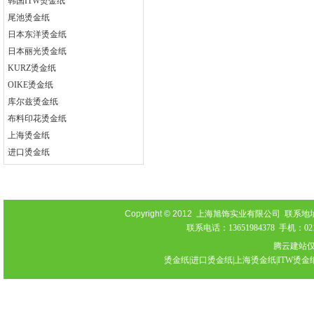
韩国ITW烫金纸
尾池烫金纸
日本东洋烫金纸
日本丽光烫金纸
KURZ烫金纸
OIKE烫金纸
库尔兹烫金纸
布料印花烫金纸
上海烫金纸
进口烫金纸
Copyright © 2012
上海旭饰实业有限公司 联系地址：上海
联系电话：13651984378 手机：021-
腾云建站
烫金纸|进口烫金纸|上海烫金纸|ITW烫金纸