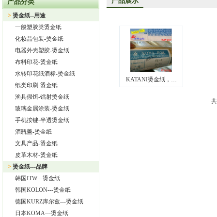
产品展示
热烈祝贺上海旭饰实业有限公司成为韩国ITW烫金纸华东区代理
产品分类
上海旭饰实业有限公司—日本东洋烫金纸TORAY烫金纸华东区总
>
烫金纸--用途
一般塑胶类烫金纸
热烈祝贺上海旭饰实业有限公司成为德国库尔兹烫金纸一级代理
化妆品包装-烫金纸
热烈祝贺旭饰实业成为日本OIKE烫金纸尾池烫金纸华东区总代理
电器外壳塑胶-烫金纸
上海旭饰实业有限公司——进口烫金纸专业供应商
布料印花-烫金纸
怎样选择进口烫金纸
水转印花纸酒标-烫金纸
KATANI烫金纸，…
纸类印刷-烫金纸
渔具假饵-镭射烫金纸
共
玻璃金属涂装-烫金纸
手机按键-半透烫金纸
酒瓶盖-烫金纸
文具产品-烫金纸
皮革木材-烫金纸
>
烫金纸---品牌
韩国ITW---烫金纸
韩国KOLON---烫金纸
德国KURZ库尔兹---烫金纸
日本KOMA---烫金纸