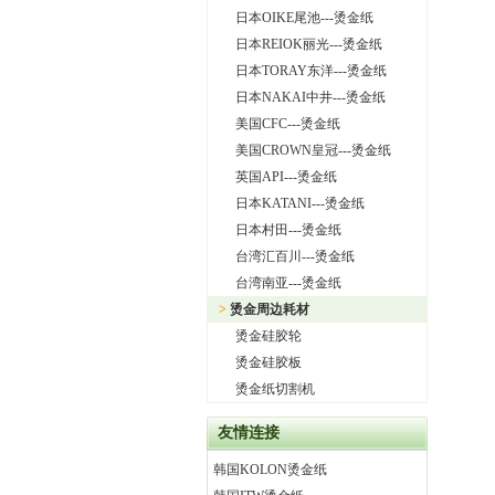
日本OIKE尾池---烫金纸
日本REIOK丽光---烫金纸
日本TORAY东洋---烫金纸
日本NAKAI中井---烫金纸
美国CFC---烫金纸
美国CROWN皇冠---烫金纸
英国API---烫金纸
日本KATANI---烫金纸
日本村田---烫金纸
台湾汇百川---烫金纸
台湾南亚---烫金纸
>
烫金周边耗材
烫金硅胶轮
烫金硅胶板
烫金纸切割机
友情连接
韩国KOLON烫金纸