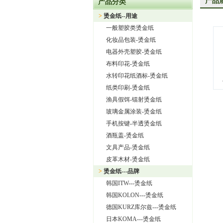
产品
产品分类
上海旭饰实业有限公司—日本东
>
烫金纸--用途
热烈祝贺上海旭饰实业有限公
一般塑胶类烫金纸
热烈祝贺旭饰实业成为日本OI
化妆品包装-烫金纸
上海旭饰实业有限公司——进
电器外壳塑胶-烫金纸
布料印花-烫金纸
怎样选择进口烫金纸
水转印花纸酒标-烫金纸
上海旭饰实业有限公司 专业
纸类印刷-烫金纸
渔具假饵-镭射烫金纸
玻璃金属涂装-烫金纸
手机按键-半透烫金纸
酒瓶盖-烫金纸
文具产品-烫金纸
皮革木材-烫金纸
>
烫金纸---品牌
韩国ITW---烫金纸
韩国KOLON---烫金纸
德国KURZ库尔兹---烫金纸
日本KOMA---烫金纸