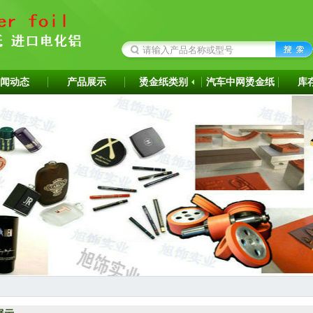
闻动态
产品展示
烫金纸类别
汽车中网烫金纸
库
成为韩国ITW烫金纸华东区代理商