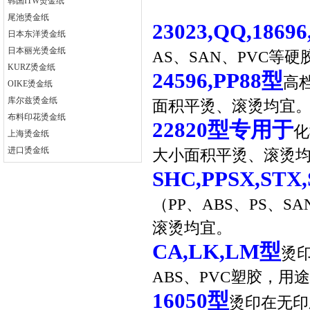
韩国ITW烫金纸
尾池烫金纸
23023,QQ,18696
日本东洋烫金纸
日本丽光烫金纸
AS、SAN、PVC
KURZ烫金纸
24596,PP88
型
高
OIKE烫金纸
库尔兹烫金纸
面积平烫、滚烫均宜
布料印花烫金纸
22820
型专用于
化
上海烫金纸
进口烫金纸
大小面积平烫、滚烫
SHC,PPSX,STX
（PP、ABS、PS、
滚烫均宜。
CA,LK,LM
型
烫印
ABS、PVC塑胶，
16050
型
烫印在无印