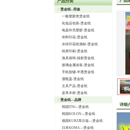
产品
产品分类
上海旭饰实业有限公司—日本东
>
烫金纸--用途
热烈祝贺上海旭饰实业有限公
一般塑胶类烫金纸
热烈祝贺旭饰实业成为日本OI
化妆品包装-烫金纸
上海旭饰实业有限公司——进
电器外壳塑胶-烫金纸
怎样选择进口烫金纸
布料印花-烫金纸
上海旭饰实业有限公司 专业
水转印花纸酒标-烫金纸
纸类印刷-烫金纸
渔具假饵-镭射烫金纸
玻璃金属涂装-烫金纸
手机按键-半透烫金纸
酒瓶盖-烫金纸
文具产品-烫金纸
皮革木材-烫金纸
>
烫金纸---品牌
详细
韩国ITW---烫金纸
韩国KOLON---烫金纸
德国KURZ库尔兹---烫金纸
日本KOMA---烫金纸