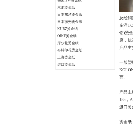
韩国ITW烫金纸
尾池烫金纸
日本东洋烫金纸
及经销美
日本丽光烫金纸
东洋TO
KURZ烫金纸
铝)烫
OIKE烫金纸
磨，抗
库尔兹烫金纸
产品主
布料印花烫金纸
上海烫金纸
一般塑
进口烫金纸
KOL
面.
产品主要
183，
进口烫
烫金纸