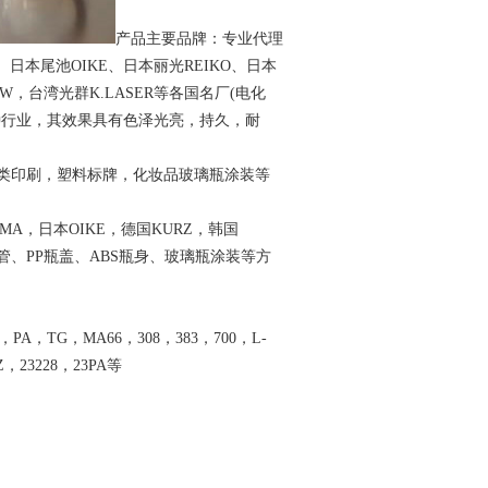
产品主要品牌：专业代理
 、日本尾池OIKE、日本丽光REIKO、日本
、ITW，台湾光群K.LASER等各国名厂(电化
种行业，其效果具有色泽光亮，持久，耐
类印刷，塑料标牌，化妆品玻璃瓶涂装等
A，日本OIKE，德国KURZ，韩国
管、PP瓶盖、ABS瓶身、玻璃瓶涂装等方
PA，TG，MA66，308，383，700，L-
，23228，23PA等