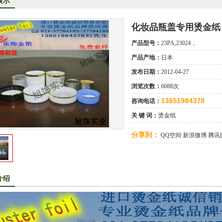
展示
洋烫金纸TORAY烫金纸华东区总代理
司成为德国库尔兹烫金纸一级代理商
化妆品瓶盖专用烫金纸
KE烫金纸尾池烫金纸华东区总代理商
产品型号：
23PA,23024，
口烫金纸专业供应商
产品产地：
日本
发布日期：
2012-04-27
供应汽车中网烫金纸，汽车格栅烫金纸，汽车专用格式烫金纸
浏览次数：
6088次
13651984378
咨询电话：
关 键 词：
烫金纸
分享到：
QQ空间
新浪微博
腾讯
介绍