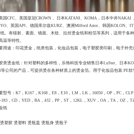
国CFC、美国皇冠CROWN 、日本KATANI、KOMA，日本中井NAKAI
YO、英国API、德国库尔兹KURZ、澳洲Milford Astor、韩国KOLON
金纸。有镭射、素面、镜面、木纹、拉丝烫金纸和粉箔等系列，适用于各
高温等特性。
要用途：印花烫金，纸类包装，化妆品包装，电子塑胶类印刷，电子外壳
胶类烫金纸：针对塑料的多样性，乐饰科技专业销售日本LuSter、日本KOM
ON等公司的产品，可提供烫在各种材质上的烫金箔。用于化妆品包装:PE软
型号：K7，K167，K168，E8，E10，LM，LK，16050，OP，PC，CLP，
A-183，CD，YED，BA，432，PP，ST，12KL，XUV，OA，TA，OZ，TZ
金纸
 烫塑胶 烫塑料 烫瓶盖 烫瓶身 烫瓶子