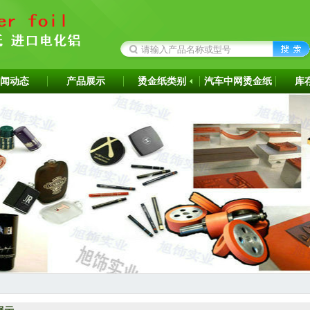
闻动态
产品展示
烫金纸类别
汽车中网烫金纸
库
成为韩国ITW烫金纸华东区代理商