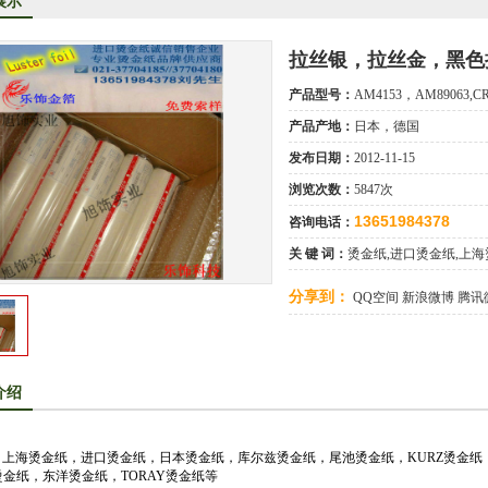
展示
洋烫金纸TORAY烫金纸华东区总代理
司成为德国库尔兹烫金纸一级代理商
拉丝银，拉丝金，黑色
KE烫金纸尾池烫金纸华东区总代理商
产品型号：
AM4153，AM89063,CR
口烫金纸专业供应商
产品产地：
日本，德国
发布日期：
2012-11-15
供应汽车中网烫金纸，汽车格栅烫金纸，汽车专用格式烫金纸
浏览次数：
5847次
13651984378
咨询电话：
关 键 词：
烫金纸,进口烫金纸,上海
分享到：
QQ空间
新浪微博
腾讯
介绍
上海烫金纸，进口烫金纸，日本烫金纸，库尔兹烫金纸，尾池烫金纸，KURZ烫金纸，O
O烫金纸，东洋烫金纸，TORAY烫金纸等