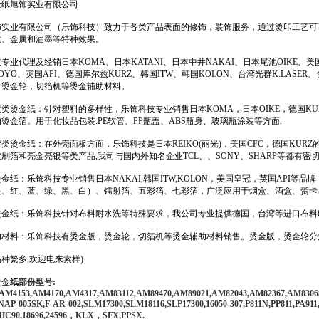
金纸旭饰实业有限公司
饰实业有限公司（乐饰科技）致力于各类产品表面的修饰，装饰服务，通过烫印工艺可
纹、金属和油墨等特种效果。
专业代理及经销日本KOMA、日本KATANI、日本中井NAKAI、日本尾池OIKE、美国
OYO、英国API、德国库尔兹KURZ、韩国ITW、韩国KOLON、台湾光群K.LASER
，烫金轮，切箔机等烫金辅助材料。
类烫金纸：针对塑料的多样性，乐饰科技专业销售日本KOMA，日本OIKE，德国KU
烫金箔。用于化妆品包装:PE软管、PP瓶盖、ABS瓶身、玻璃瓶涂装等方面.
类烫金纸：在外壳面板方面，乐饰科技是日本REIKO(丽光)，美国CFC，德国KUR
刷箔和亮金亮银等类产品,我司与国内外知名企业TCL、、SONY、SHARP等都有密切
金纸：乐饰科技专业销售日本NAKAI,韩国ITW,KOLON，美国皇冠，英国API等
银、红、蓝、绿、黑、白）、镭射箔、五彩箔、七彩箔，广泛应用于烟盒、酒盒、贺卡
烫金纸：乐饰科技针对布料耐水洗等特殊要求，我公司专业提供德国，台湾等进口布料
助材料：乐饰科技有烫金版，烫金轮，切箔机等烫金辅助材料销售。烫金版，烫金轮分
种繁多,欢迎电来索样)
烫金
纸
部份型号:
AM4153,AM4170,AM4317,AM83112,AM89470,AM89021,AM82043,AM82367,AM83068,A
NAP-005SK,F-AR-002,SLM17300,SLM18116,SLP17300,16050-307,P811N,PP811,PA911,
HC90,18696,24596，KLX，SFX,PPSX.