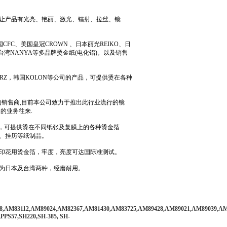
让产品有光亮、艳丽、激光、镭射、拉丝、镜
CFC、美国皇冠CROWN 、日本丽光REIKO、日
、台湾NANYA等多品牌烫金纸(电化铝)。以及销售
RZ，韩国KOLON等公司的产品，可提供烫在各种
Z的销售商,目前本公司致力于推出此行业流行的镜
的业务往来.
品牌，可提供烫在不同纸张及复膜上的各种烫金箔
、挂历等纸制品。
印花用烫金箔，牢度，亮度可达国际准测试。
为日本及台湾两种，经磨耐用。
M83112,AM89024,AM82367,AM81430,AM83725,AM89428,AM89021,AM89039,AM89063
PPS57,SH220,SH-385, SH-