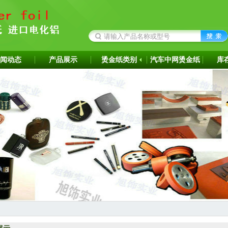
闻动态
产品展示
烫金纸类别
汽车中网烫金纸
库
成为韩国ITW烫金纸华东区代理商