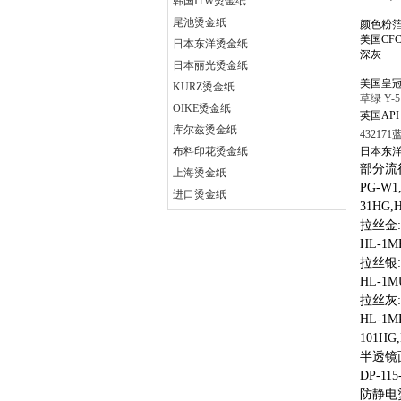
韩国ITW烫金纸
尾池烫金纸
颜色粉
美国CFC:
日本东洋烫金纸
深灰
日本丽光烫金纸
美国皇冠C
KURZ烫金纸
草绿
Y-5
OIKE烫金纸
英国AP
库尔兹烫金纸
432171蓝
布料印花烫金纸
日本东
部分
流
上海烫金纸
PG-W1
进口烫金纸
31HG,
拉丝金:
HL-1M
拉丝银:
HL-1M
拉丝灰:
HL-1M
101HG
半透镜
DP-115
防静电