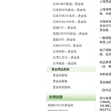
上海烫
日本OIKE尾池---烫金纸
上海旭
日本REIOK丽光---烫金纸
面、木
日本TORAY东洋---烫金纸
乐饰科技
日本NAKAI中井---烫金纸
本东洋T
美国CFC---烫金纸
烫金版
美国CROWN皇冠---烫金纸
一般塑胶
英国API---烫金纸
材质上的
日本KATANI---烫金纸
电子塑胶
日本村田---烫金纸
面、拉丝
台湾汇百川---烫金纸
纸品类烫
台湾南亚---烫金纸
（金、
>
烫金周边耗材
布料类
烫金硅胶轮
烫金硅胶板
烫金辅
烫金纸切割机
（型号品
友情连接
库尔兹
17904M,
韩国KOLON烫金纸
AR-008,
MATT,S