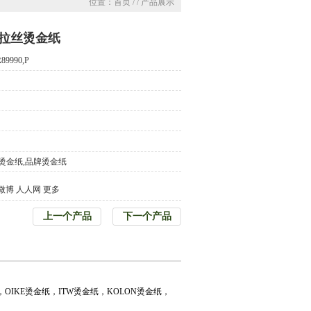
位置：首页 / / 产品展示
拉丝烫金纸
89990,P
烫金纸,品牌烫金纸
微博
人人网
更多
上一个产品
下一个产品
IKE烫金纸，ITW烫金纸，KOLON烫金纸，