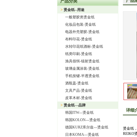
产品
产品分类
上海旭饰实业有限公司—日本东
>
烫金纸--用途
热烈祝贺上海旭饰实业有限公
一般塑胶类烫金纸
热烈祝贺旭饰实业成为日本OI
化妆品包装-烫金纸
上海旭饰实业有限公司——进
电器外壳塑胶-烫金纸
布料印花-烫金纸
怎样选择进口烫金纸
水转印花纸酒标-烫金纸
上海旭饰实业有限公司 专业
纸类印刷-烫金纸
渔具假饵-镭射烫金纸
玻璃金属涂装-烫金纸
手机按键-半透烫金纸
酒瓶盖-烫金纸
文具产品-烫金纸
皮革木材-烫金纸
>
烫金纸---品牌
详细
韩国ITW---烫金纸
韩国KOLON---烫金纸
德国KURZ库尔兹---烫金纸
烫金纸，
REIK
日本KOMA---烫金纸