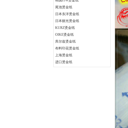
韩国ITW烫金纸
尾池烫金纸
日本东洋烫金纸
日本丽光烫金纸
KURZ烫金纸
OIKE烫金纸
库尔兹烫金纸
布料印花烫金纸
上海烫金纸
进口烫金纸