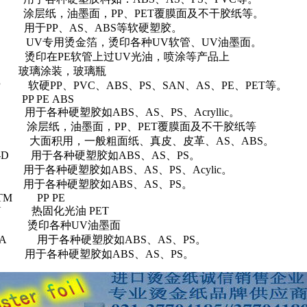
涂层纸，油墨面，PP、PET覆膜面及不干胶纸等。
用于PP、AS、ABS等软硬塑胶。
UV
专用烫金箔，烫印各种UV软管、UV油墨面。
610
烫印在
PE
软管上过
UV
光油，喷涂等产品上
S
玻璃涂装，玻璃瓶
-XP
软硬PP、PVC、ABS、PS、SAN、AS、PE、PET等。
 PP PE ABS
-30
用于各种硬塑胶如ABS、AS、PS、Acryllic。
-AE
涂层纸，油墨面，PP、PET覆膜面及不干胶纸等
大面积用，一般粗面纸、真皮、皮革、AS、ABS。
-D
用于各种硬塑胶如ABS、AS、PS。
用于各种硬塑胶如ABS、AS、PS、Acylic。
用于各种硬塑胶如ABS、AS、PS。
8TM PP PE
-TU
热固化光油 PET
XT
烫印各种UV油墨面
RWA
用于各种硬塑胶如ABS、AS、PS。
PS
用于各种硬塑胶如ABS、AS、PS。