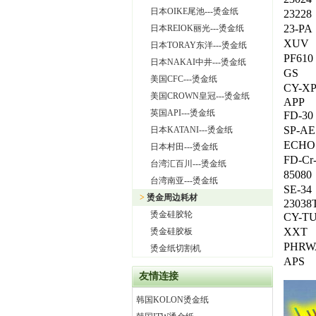
日本OIKE尾池---烫金纸
23228
23-PA
日本REIOK丽光---烫金纸
XUV
日本TORAY东洋---烫金纸
PF
日本NAKAI中井---烫金纸
G
美国CFC---烫金纸
CY
美国CROWN皇冠---烫金纸
APP
英国API---烫金纸
FD
SP
日本KATANI---烫金纸
ECHO
日本村田---烫金纸
FD-Cr
台湾汇百川---烫金纸
85080
台湾南亚---烫金纸
SE-34
>
烫金周边耗材
2303
烫金硅胶轮
CY
X
烫金硅胶板
PH
烫金纸切割机
A
友情连接
韩国KOLON烫金纸