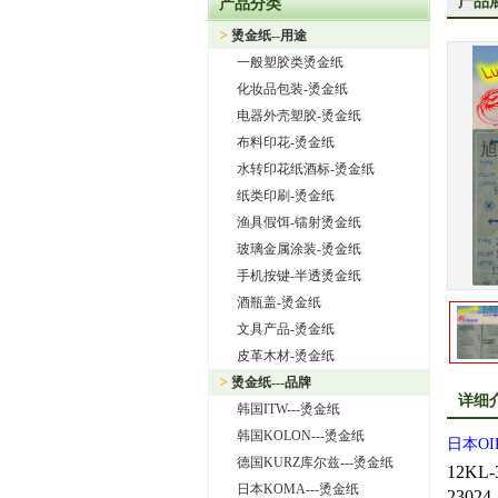
产品
产品分类
上海旭饰实业有限公司—日本东
>
烫金纸--用途
热烈祝贺上海旭饰实业有限公
一般塑胶类烫金纸
热烈祝贺旭饰实业成为日本OI
化妆品包装-烫金纸
上海旭饰实业有限公司——进
电器外壳塑胶-烫金纸
布料印花-烫金纸
怎样选择进口烫金纸
水转印花纸酒标-烫金纸
上海旭饰实业有限公司 专业
纸类印刷-烫金纸
渔具假饵-镭射烫金纸
玻璃金属涂装-烫金纸
手机按键-半透烫金纸
酒瓶盖-烫金纸
文具产品-烫金纸
皮革木材-烫金纸
>
烫金纸---品牌
详细
韩国ITW---烫金纸
韩国KOLON---烫金纸
日本
OI
德国KURZ库尔兹---烫金纸
12KL-
日本KOMA---烫金纸
23024