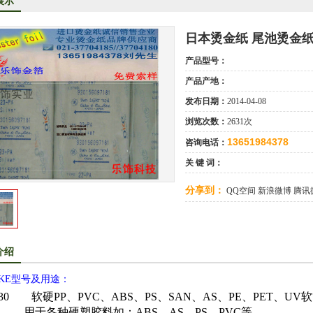
展示
洋烫金纸TORAY烫金纸华东区总代理
司成为德国库尔兹烫金纸一级代理商
日本烫金纸 尾池烫金纸
KE烫金纸尾池烫金纸华东区总代理商
产品型号：
口烫金纸专业供应商
产品产地：
发布日期：
2014-04-08
供应汽车中网烫金纸，汽车格栅烫金纸，汽车专用格式烫金纸
浏览次数：
2631次
13651984378
咨询电话：
关 键 词：
分享到：
QQ空间
新浪微博
腾讯
介绍
KE
型号及用途：
30
软硬PP、PVC、ABS、PS、SAN、AS、PE、PET、U
用于各种硬塑胶料如：ABS、AS、PS、PVC等。