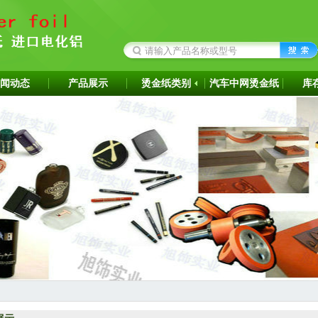
闻动态
产品展示
烫金纸类别
汽车中网烫金纸
库
成为韩国ITW烫金纸华东区代理商