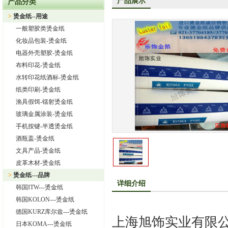
产品展示
产品分类
上海旭饰实业有限公司—日本东洋烫金纸TORAY烫金纸华东区总
>
烫金纸--用途
热烈祝贺上海旭饰实业有限公司成为德国库尔兹烫金纸一级代理
一般塑胶类烫金纸
热烈祝贺旭饰实业成为日本OIKE烫金纸尾池烫金纸华东区总代理
化妆品包装-烫金纸
上海旭饰实业有限公司——进口烫金纸专业供应商
电器外壳塑胶-烫金纸
布料印花-烫金纸
怎样选择进口烫金纸
水转印花纸酒标-烫金纸
上海旭饰实业有限公司 专业供应汽车中网烫金纸，汽车格栅烫金
纸类印刷-烫金纸
渔具假饵-镭射烫金纸
玻璃金属涂装-烫金纸
手机按键-半透烫金纸
酒瓶盖-烫金纸
文具产品-烫金纸
皮革木材-烫金纸
>
烫金纸---品牌
详细介绍
韩国ITW---烫金纸
韩国KOLON---烫金纸
德国KURZ库尔兹---烫金纸
上海旭饰实业有限
日本KOMA---烫金纸