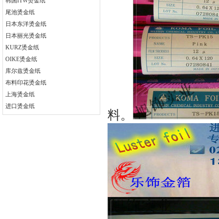
韩国ITW烫金纸
尾池烫金纸
日本东洋烫金纸
日本丽光烫金纸
KURZ烫金纸
OIKE烫金纸
库尔兹烫金纸
布料印花烫金纸
上海烫金纸
进口烫金纸
料。