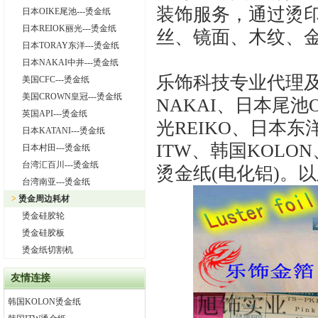
装饰服务，通过烫
日本OIKE尾池---烫金纸
日本REIOK丽光---烫金纸
丝、镜面、木纹、
日本TORAY东洋---烫金纸
日本NAKAI中井---烫金纸
乐饰科技专业代理
美国CFC---烫金纸
美国CROWN皇冠---烫金纸
NAKAI
、日本尾池
英国API---烫金纸
光
REIKO
、日本东
日本KATANI---烫金纸
ITW
、韩国
KOLON
日本村田---烫金纸
台湾汇百川---烫金纸
烫金纸
(
电化铝
)
。以
台湾南亚---烫金纸
>
烫金周边耗材
烫金硅胶轮
烫金硅胶板
烫金纸切割机
友情连接
韩国KOLON烫金纸