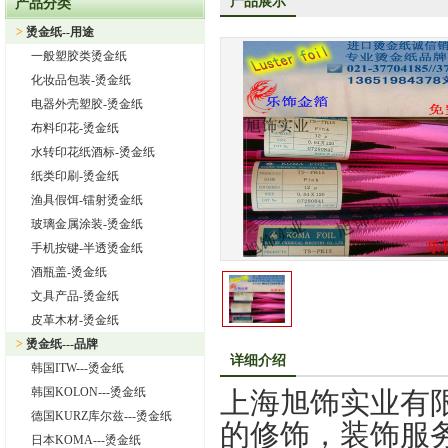
产品展示
产品分类
上海旭饰实业有限公司—日本东洋烫金纸TORAY烫金纸华东区总
>
烫金纸--用途
热烈祝贺上海旭饰实业有限公司成为德国库尔兹烫金纸一级代理
一般塑胶类烫金纸
热烈祝贺旭饰实业成为日本OIKE烫金纸尾池烫金纸华东区总代理
化妆品包装-烫金纸
上海旭饰实业有限公司——进口烫金纸专业供应商
电器外壳塑胶-烫金纸
布料印花-烫金纸
怎样选择进口烫金纸
水转印花纸酒标-烫金纸
上海旭饰实业有限公司 专业供应汽车中网烫金纸，汽车格栅烫金
纸类印刷-烫金纸
渔具假饵-镭射烫金纸
玻璃金属涂装-烫金纸
手机按键-半透烫金纸
酒瓶盖-烫金纸
文具产品-烫金纸
皮革木材-烫金纸
>
烫金纸---品牌
详细介绍
韩国ITW---烫金纸
韩国KOLON---烫金纸
上海旭饰实业有
德国KURZ库尔兹---烫金纸
的修饰，装饰服
日本KOMA---烫金纸