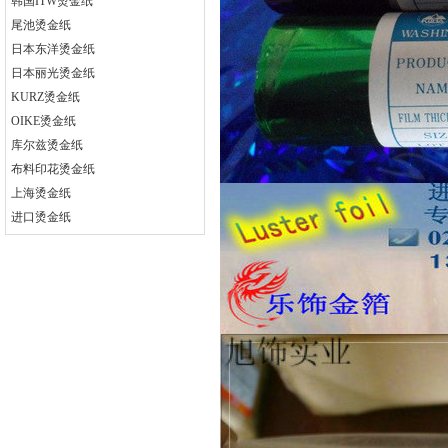
韩国ITW烫金纸
尾池烫金纸
日本东洋烫金纸
日本丽光烫金纸
KURZ烫金纸
OIKE烫金纸
库尔兹烫金纸
布料印花烫金纸
上海烫金纸
进口烫金纸