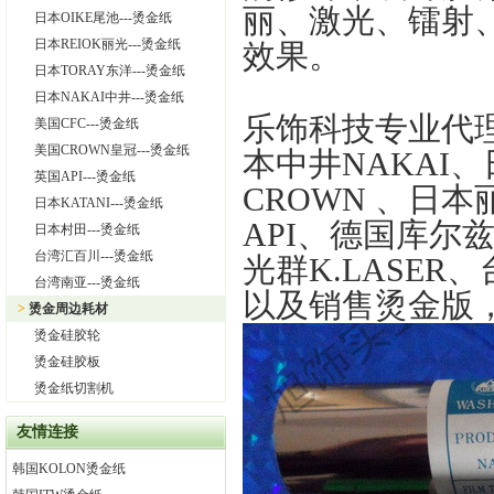
丽、激光、镭射
日本OIKE尾池---烫金纸
日本REIOK丽光---烫金纸
效果。
日本TORAY东洋---烫金纸
日本NAKAI中井---烫金纸
乐饰科技专业代
美国CFC---烫金纸
美国CROWN皇冠---烫金纸
本中井
NAKAI
、
英国API---烫金纸
CROWN
、日本
日本KATANI---烫金纸
API
、德国库尔
日本村田---烫金纸
台湾汇百川---烫金纸
光群
K.LASER
、
台湾南亚---烫金纸
以及销售烫金版
>
烫金周边耗材
烫金硅胶轮
烫金硅胶板
烫金纸切割机
友情连接
韩国KOLON烫金纸