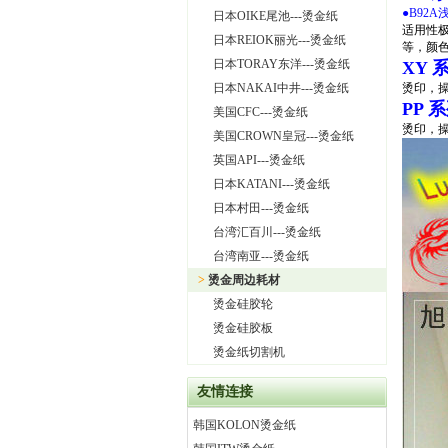
●
B92A
日本OIKE尾池---烫金纸
适用性极
日本REIOK丽光---烫金纸
等，颜
日本TORAY东洋---烫金纸
XY
日本NAKAI中井---烫金纸
烫印，
PP
系
美国CFC---烫金纸
烫印，
美国CROWN皇冠---烫金纸
英国API---烫金纸
日本KATANI---烫金纸
日本村田---烫金纸
台湾汇百川---烫金纸
台湾南亚---烫金纸
>
烫金周边耗材
烫金硅胶轮
烫金硅胶板
烫金纸切割机
友情连接
韩国KOLON烫金纸