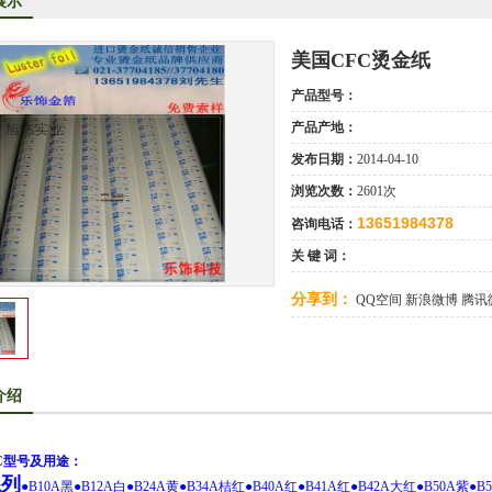
展示
洋烫金纸TORAY烫金纸华东区总代理
司成为德国库尔兹烫金纸一级代理商
美国CFC烫金纸
KE烫金纸尾池烫金纸华东区总代理商
产品型号：
口烫金纸专业供应商
产品产地：
发布日期：
2014-04-10
供应汽车中网烫金纸，汽车格栅烫金纸，汽车专用格式烫金纸
浏览次数：
2601次
13651984378
咨询电话：
关 键 词：
分享到：
QQ空间
新浪微博
腾讯
介绍
C
型号及用途：
系列
●
B10A
黑
●
B12A
白
●
B24A
黄
●
B34A
桔红
●
B40A
红
●
B41A
红
●
B42A
大红
●
B50A
紫
●
B