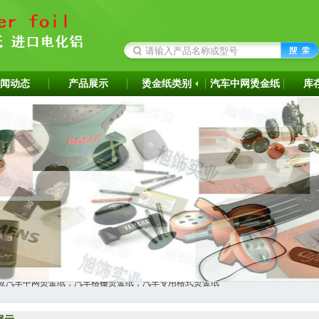
闻动态
产品展示
烫金纸类别
汽车中网烫金纸
库
成为韩国ITW烫金纸华东区代理商