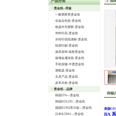
产品
产品分类
上海旭饰实业有限公司—日本东
>
烫金纸--用途
热烈祝贺上海旭饰实业有限公
一般塑胶类烫金纸
热烈祝贺旭饰实业成为日本OI
化妆品包装-烫金纸
上海旭饰实业有限公司——进
电器外壳塑胶-烫金纸
布料印花-烫金纸
怎样选择进口烫金纸
水转印花纸酒标-烫金纸
上海旭饰实业有限公司 专业
纸类印刷-烫金纸
渔具假饵-镭射烫金纸
玻璃金属涂装-烫金纸
手机按键-半透烫金纸
酒瓶盖-烫金纸
文具产品-烫金纸
皮革木材-烫金纸
>
烫金纸---品牌
详细
韩国ITW---烫金纸
韩国KOLON---烫金纸
德国KURZ库尔兹---烫金纸
美国
CF
BA
日本KOMA---烫金纸