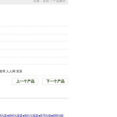
位置：首页 / / 产品展示
微博
人人网
更多
上一个产品
下一个产品
58A
蓝
●
B60A
深蓝
●
B61A
浅蓝
●
B78A
绿
●
B88A
棕