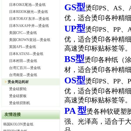
GS
型
日本OIKE尾池---烫金纸
烫印PS、AS
日本REIOK丽光---烫金纸
优，适合烫印各种精
日本TORAY东洋---烫金纸
UP
型
日本NAKAI中井---烫金纸
烫印PS、PP
美国CFC---烫金纸
优，适合烫印各种精
美国CROWN皇冠---烫金纸
英国API---烫金纸
高速烫印标贴标签等
日本KATANI---烫金纸
BS
型
烫印各种纸（涂
日本村田---烫金纸
台湾汇百川---烫金纸
材，适合烫印各种精
台湾南亚---烫金纸
OS
型
烫印PS、PP
>
烫金周边耗材
烫金硅胶轮
优，适合烫印各种精
烫金硅胶板
高速烫印标贴标签等
烫金纸切割机
PA
型
烫各种软硬塑胶
友情连接
强、光泽高，适合于
韩国KOLON烫金纸
品。