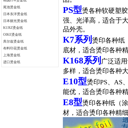
韩国ITW烫金纸
PS
型
尾池烫金纸
烫各种软硬塑胶（
日本东洋烫金纸
强、光泽高，适合于大
日本丽光烫金纸
KURZ烫金纸
品外壳。
OIKE烫金纸
K7
系列
烫印各种纸
库尔兹烫金纸
布料印花烫金纸
底材，适合烫印各种
上海烫金纸
K168
系列
广泛适用
进口烫金纸
多样，适合烫印各种
E10
型
烫印PS、A
能优，适合烫印各种
E8
型
烫印各种纸（涂
材，适合烫印各种精