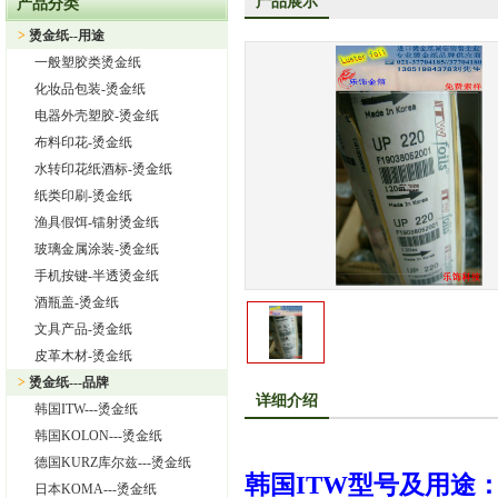
产品展示
产品分类
上海旭饰实业有限公司—日本东洋烫金纸TORAY烫金纸华东区总
>
烫金纸--用途
热烈祝贺上海旭饰实业有限公司成为德国库尔兹烫金纸一级代理
一般塑胶类烫金纸
热烈祝贺旭饰实业成为日本OIKE烫金纸尾池烫金纸华东区总代理
化妆品包装-烫金纸
上海旭饰实业有限公司——进口烫金纸专业供应商
电器外壳塑胶-烫金纸
布料印花-烫金纸
怎样选择进口烫金纸
水转印花纸酒标-烫金纸
上海旭饰实业有限公司 专业供应汽车中网烫金纸，汽车格栅烫金
纸类印刷-烫金纸
渔具假饵-镭射烫金纸
玻璃金属涂装-烫金纸
手机按键-半透烫金纸
酒瓶盖-烫金纸
文具产品-烫金纸
皮革木材-烫金纸
>
烫金纸---品牌
详细介绍
韩国ITW---烫金纸
韩国KOLON---烫金纸
德国KURZ库尔兹---烫金纸
韩国
ITW
型号及用途
日本KOMA---烫金纸